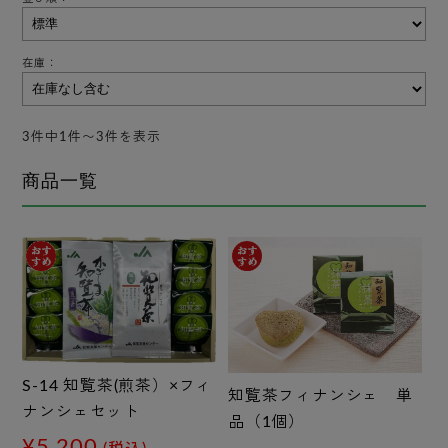
在庫：
3件中1件〜3件を表示
商品一覧
S-14 知覧茶(煎茶）×フィ
知覧茶フィナンシェ 単
ナンシェセット
品（1個）
¥5,200