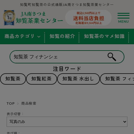
知覧町知覧茶の公式通販JA南さつま知覧茶業センター
商品カテゴリ
知覧の紹介
知覧茶のマメ知識
注目ワード
知覧茶
知覧紅茶
知覧茶 水出し
知覧茶 フィ
TOP
商品検索
表示切替：
並び順：