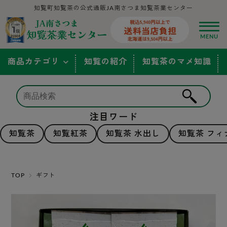
知覧町知覧茶の公式通販JA南さつま知覧茶業センター
商品カテゴリ
知覧の紹介
知覧茶のマメ知識
注目ワード
知覧茶
知覧紅茶
知覧茶 水出し
知覧茶 フィ
TOP
ギフト