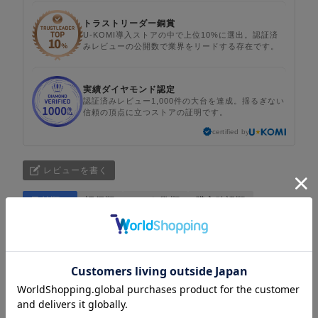
トラストリーダー銅賞
U-KOMI導入ストアの中で上位10%に選出。認証済
みレビューの公開数で業界をリードする存在です。
実績ダイヤモンド認定
認証済みレビュー1,000件の大台を達成。揺るぎない
信頼の頂点に立つストアの証明です。
certified by
レビューを書く
日付順 ↓
評価順
いいね数順
購入確認順
写真・動画付き順
詳細フィルター