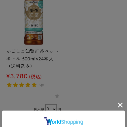
かごしま知覧紅茶ペット
ボトル 500ml×24本入
（送料込み）
¥3,780
(税込)
5件
購入数
個