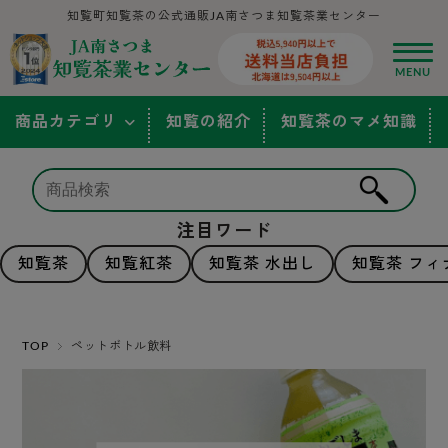
知覧町知覧茶の公式通販JA南さつま知覧茶業センター
商品カテゴリ
知覧の紹介
知覧茶のマメ知識
注目ワード
知覧茶
知覧紅茶
知覧茶 水出し
知覧茶 フィ
TOP
ペットボトル飲料