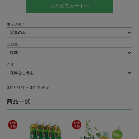
表示切替：
並び順：
在庫：
3件中1件〜3件を表示
商品一覧