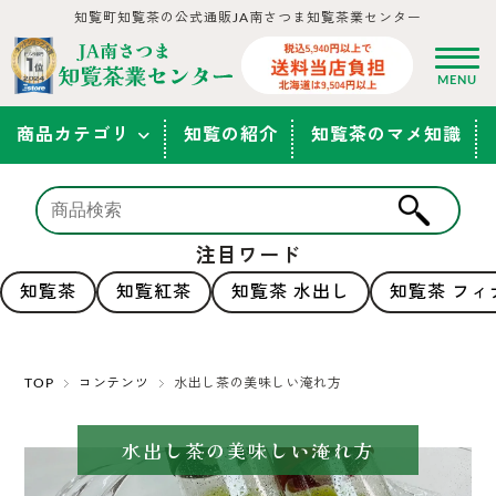
知覧町知覧茶の公式通販JA南さつま知覧茶業センター
商品カテゴリ
知覧の紹介
知覧茶のマメ知識
注目ワード
知覧茶
知覧紅茶
知覧茶 水出し
知覧茶 フィ
TOP
コンテンツ
水出し茶の美味しい淹れ方
水出し茶の美味しい淹れ方