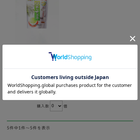
これべんり茶 抹茶入り
玄米茶 5ｇ×20パック
¥594
(税込)
42件
購入数
個
5件中1件〜5件を表示