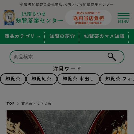
知覧町知覧茶の公式通販JA南さつま知覧茶業センター
商品カテゴリ
知覧の紹介
知覧茶のマメ知識
注目ワード
知覧茶
知覧紅茶
知覧茶 水出し
知覧茶 フィ
TOP
玄米茶・ほうじ茶