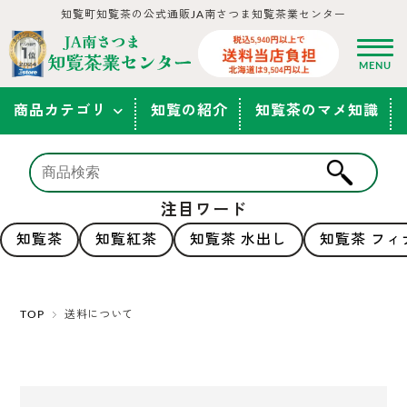
知覧町知覧茶の公式通販JA南さつま知覧茶業センター
商品カテゴリ
知覧の紹介
知覧茶のマメ知識
注目ワード
知覧茶
知覧紅茶
知覧茶 水出し
知覧茶 フィ
TOP
送料について