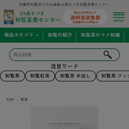
知覧町知覧茶の公式通販JA南さつま知覧茶業センター
商品カテゴリ
知覧の紹介
知覧茶のマメ知識
注目ワード
知覧茶
知覧紅茶
知覧茶 水出し
知覧茶 フィ
TOP
煎茶