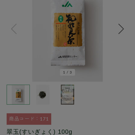
1
/
3
商品コード：171
翠玉(すいぎょく) 100g