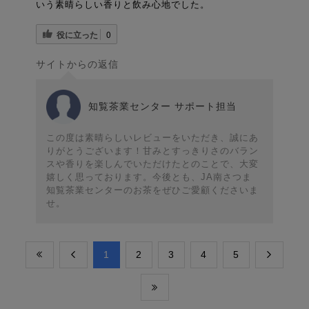
いう素晴らしい香りと飲み心地でした。
役に立った
0
サイトからの返信
知覧茶業センター サポート担当
この度は素晴らしいレビューをいただき、誠にあ
りがとうございます！甘みとすっきりさのバラン
スや香りを楽しんでいただけたとのことで、大変
嬉しく思っております。今後とも、JA南さつま
知覧茶業センターのお茶をぜひご愛顧くださいま
せ。
​1
​2
​3
​4
​5