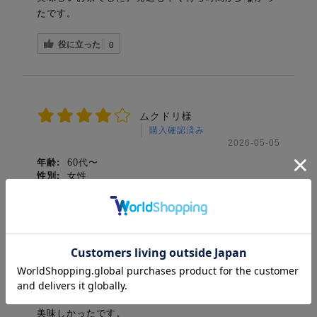
たです。
役に立った
0
ムクドリ様
購入確認済み
2026-05-05
年齢:
60代〜
性別:
女性
利用期間:
初めて
購入目的:
ご自宅用
オススメ度
味について
美味しい
数種類購入、飲み比べが楽しみ。早速「翠光」を飲み
ました。
美味しかったです。