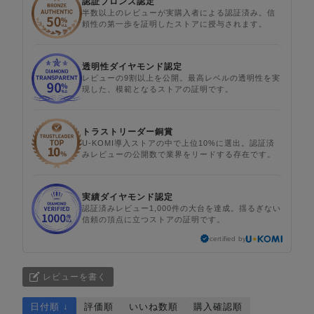
認証ブロンズ認定
半数以上のレビューが実購入者による認証済み。信
頼性の第一歩を証明したストアに授与されます。
透明性ダイヤモンド認定
レビューの9割以上を公開。最高レベルの透明性を実
現した、模範となるストアの証明です。
トラストリーダー銅賞
U-KOMI導入ストアの中で上位10%に選出。認証済
みレビューの公開数で業界をリードする存在です。
実績ダイヤモンド認定
認証済みレビュー1,000件の大台を達成。揺るぎない
信頼の頂点に立つストアの証明です。
certified by
レビューを書く
日付順 ↓
評価順
いいね数順
購入確認順