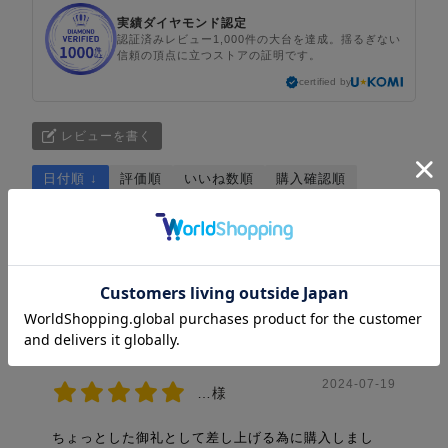
実績ダイヤモンド認定
認証済みレビュー1,000件の大台を達成。揺るぎない
信頼の頂点に立つストアの証明です。
certified by
レビューを書く
日付順 ↓
評価順
いいね数順
購入確認順
返信順
写真・動画付き順
詳細フィルター
2024-07-19
…様
ちょっとした御礼として差し上げる為に購入しまし