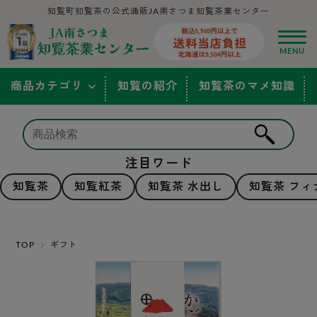
知覧町知覧茶の公式通販JA南さつま知覧茶業センター
商品カテゴリ
知覧の紹介
知覧茶のマメ知識
注目ワード
知覧茶
知覧紅茶
知覧茶 水出し
知覧茶 フィ
TOP
ギフト