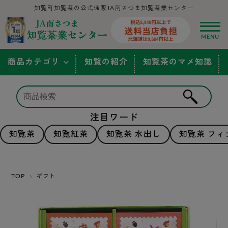
知覧町知覧茶の公式通販JA南さつま知覧茶業センター
商品カテゴリ
知覧の紹介
知覧茶のマメ知識
注目ワード
知覧茶
知覧紅茶
知覧茶 水出し
知覧茶 フィ
TOP
ギフト