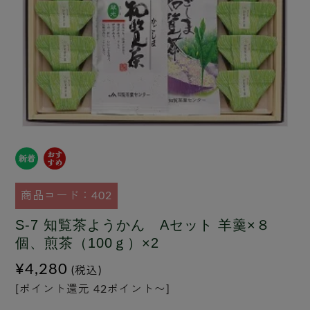
商品コード：402
S-7 知覧茶ようかん Aセット 羊羹×８
個、煎茶（100ｇ）×2
¥4,280
(税込)
[ポイント還元 42ポイント〜]