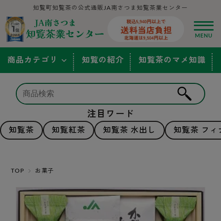
知覧町知覧茶の公式通販JA南さつま知覧茶業センター
商品カテゴリ
知覧の紹介
知覧茶のマメ知識
注目ワード
知覧茶
知覧紅茶
知覧茶 水出し
知覧茶 フィ
TOP
お菓子