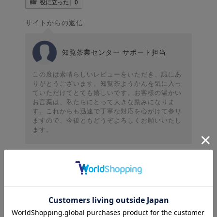
役に立った
0
サイトからの返信
知覧茶業センター サポート担当
この度は素晴らしいレビューをいただき、誠にあ
りがとうございます。知覧茶ようかんを気に入っ
ていただけてとても嬉しいです。お客様の温かい
お言葉は、私たちにとって大きな励みになりま
す。これからも迅速で丁寧な対応を心がけて参り
ますので、今後ともどうぞよろしくお願いいたし
ます。
2024-12-11
たかさん様
夏に発送したものが好評でしたので、バージョンアッ
プされたものをお歳暮として贈らさせていただきまし