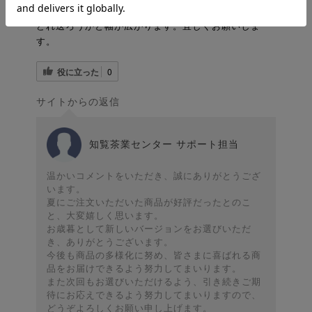
た。これからも商品の多様化をして貰えると、今度は
どれ送ろうかと幅が広がります。宜しくお願いしま
す。
役に立った
0
サイトからの返信
知覧茶業センター サポート担当
温かいコメントをいただき、誠にありがとうござ
います。
夏にご注文いただいた商品が好評だったとのこ
と、大変嬉しく思います。
お歳暮として新しいバージョンをお選びいただ
き、ありがとうございます。
今後も商品の多様化に努め、皆さまに喜ばれる商
品をお届けできるよう努力してまいります。
また次回もお選びいただけるよう、引き続きご期
待にお応えできるよう努力してまいりますので、
どうぞよろしくお願い申し上げます。