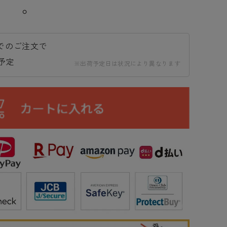
○
 までのご注文で
予定