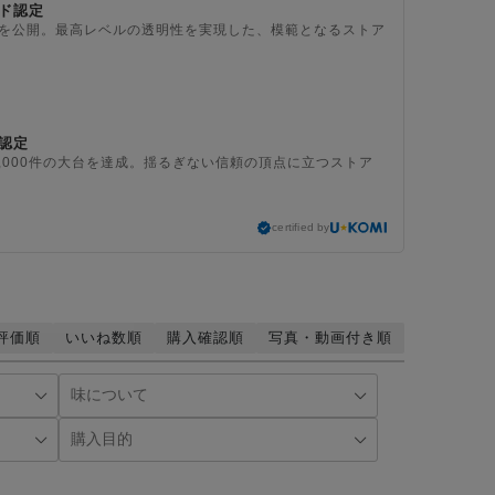
ド認定
上を公開。最高レベルの透明性を実現した、模範となるストア
認定
,000件の大台を達成。揺るぎない信頼の頂点に立つストア
certified by
評価順
いいね数順
購入確認順
写真・動画付き順