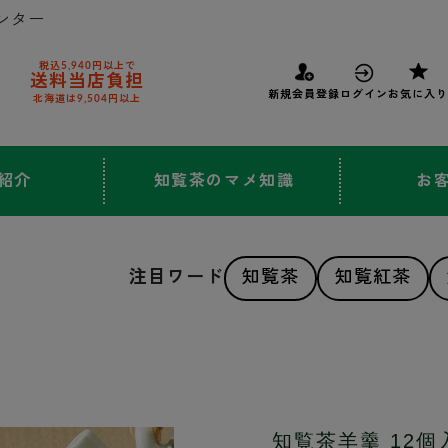
ンター
税込5,940円以上で
送料当店負担
新規会員登録
ログイン
お気に入り
北海道は9,504円以上
紹介
知覧茶のマメ知識
お
注目ワード
知覧茶
知覧紅茶
知覧茶羊羹 12個