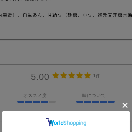
国内製造）、白生あん、甘納豆（砂糖、小豆、還元麦芽糖水
5.00
1件
オススメ度
味について