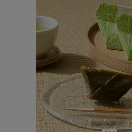
1
/
2