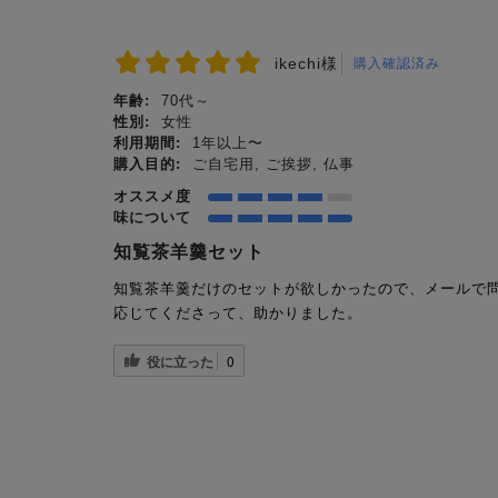
ikechi様
購入確認済み
年齢:
70代～
性別:
女性
利用期間:
1年以上〜
購入目的:
ご自宅用, ご挨拶, 仏事
オススメ度
味について
知覧茶羊羹セット
知覧茶羊羹だけのセットが欲しかったので、メールで
応じてくださって、助かりました。
役に立った
0