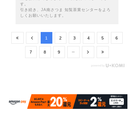
す。
引き続き、JA南さつま 知覧茶業センターをよろ
しくお願いいたします。
​1
​2
​3
​4
​5
​6
​7
​8
​9