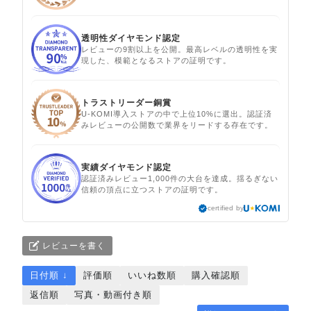
透明性ダイヤモンド認定
レビューの9割以上を公開。最高レベルの透明性を実
現した、模範となるストアの証明です。
トラストリーダー銅賞
U-KOMI導入ストアの中で上位10%に選出。認証済
みレビューの公開数で業界をリードする存在です。
実績ダイヤモンド認定
認証済みレビュー1,000件の大台を達成。揺るぎない
信頼の頂点に立つストアの証明です。
certified by
レビューを書く
日付順 ↓
評価順
いいね数順
購入確認順
返信順
写真・動画付き順