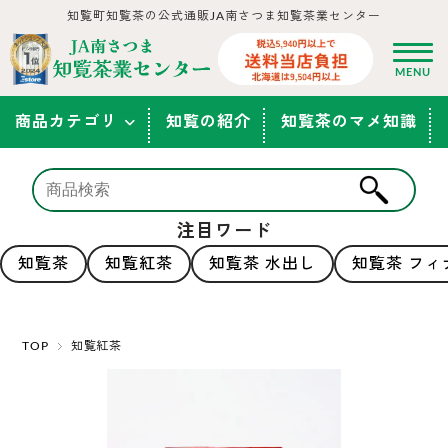
知覧町知覧茶の公式通販JA南さつま知覧茶業センター
商品カテゴリ
知覧の紹介
知覧茶のマメ知識
注目ワード
知覧茶
知覧紅茶
知覧茶 水出し
知覧茶 フィ
TOP
知覧紅茶