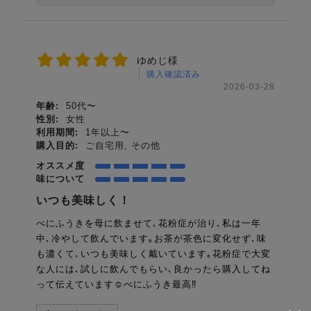
ゆめじ様
購入確認済み
2026-03-28
年齢:
50代〜
性別:
女性
利用期間:
1年以上〜
購入目的:
ご自宅用, その他
オススメ度
味について
いつも美味しく！
べにふうきを母に飲ませて､花粉症が治り､私は一年
中､冷やして飲んでいます｡お茶が茶色に変化せず､味
も濃くて､いつも美味しく戴いています｡花粉症で大変
な人には､試しに飲んでもらい､良かったら購入してね
って伝えています☺️べにふうき最高‼️