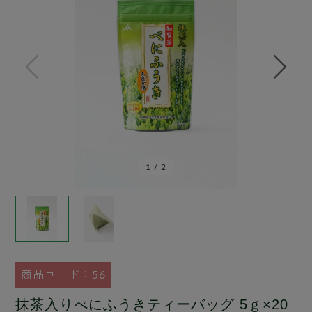
1
/
2
商品コード：56
抹茶入りべにふうきティーバッグ 5ｇ×20