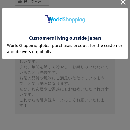
役に立った
1
サイトからの返信
知覧茶業センター サポート担当
この度は高評価をいただき、誠にありがとうござ
います！
お母様が花粉症に改善されたとのこと、本当に嬉
しいです。
また、年間を通じて冷やしてお楽しみいただいて
いることも光栄です。
お茶の品質や風味にご満足いただけているよう
で、とても励みになります。
ぜひ、お友達やご家族にもお勧めいただければ幸
いです。
これからも引き続き、よろしくお願いいたしま
す！