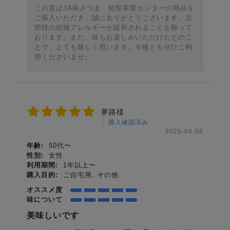
この度はJA南さつま 知覧茶業センターの商品を
ご購入いただき、誠にありがとうございます。旦
那様の稲穂アレルギーが緩和されることを願って
おります。また、味もお楽しみいただけたとのこ
とで、とても嬉しく思います。今後ともぜひご利
用くださいませ。
夢路様
購入確認済み
2025-04-08
年齢:
50代〜
性別:
女性
利用期間:
1年以上〜
購入目的:
ご自宅用, その他
オススメ度
味について
美味しいです