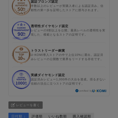
認証ブロンズ認定
半数以上のレビューが実購入者による認証済み。信
頼性の第一歩を証明したストアに授与されます。
透明性ダイヤモンド認定
レビューの9割以上を公開。最高レベルの透明性を実
現した、模範となるストアの証明です。
トラストリーダー銅賞
U-KOMI導入ストアの中で上位10%に選出。認証済
みレビューの公開数で業界をリードする存在です。
実績ダイヤモンド認定
認証済みレビュー1,000件の大台を達成。揺るぎない
信頼の頂点に立つストアの証明です。
certified by
レビューを書く
日付順 ↓
評価順
いいね数順
購入確認順