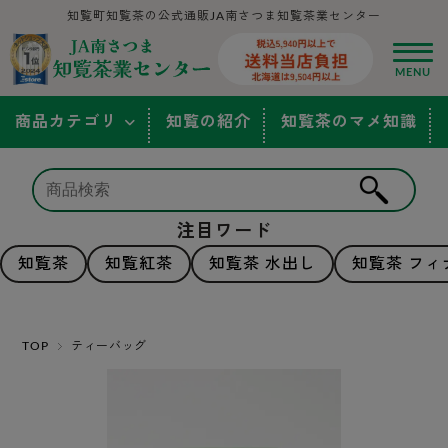
知覧町知覧茶の公式通販JA南さつま知覧茶業センター
商品カテゴリ
知覧の紹介
知覧茶のマメ知識
注目ワード
知覧茶
知覧紅茶
知覧茶 水出し
知覧茶 フィ
TOP
ティーバッグ