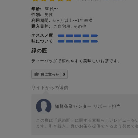
年齢:
60代〜
性別:
男性
利用期間:
6ヶ月以上〜1年未満
購入目的:
ご自宅用, その他
オススメ度
味について
緑の匠
ティーバッグで煎れやすく美味しいお茶です。
役に立った
0
サイトからの返信
知覧茶業センター サポート担当
この度は「緑の匠」に関する素晴らしいレビューを
ます。引き続き、良いお茶を提供できるよう努めて