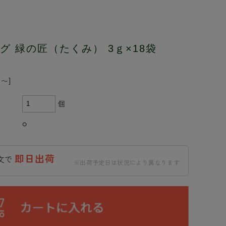
 緑の匠（たくみ） 3ｇ×18袋
〜]
個
○
即日出荷
注文で