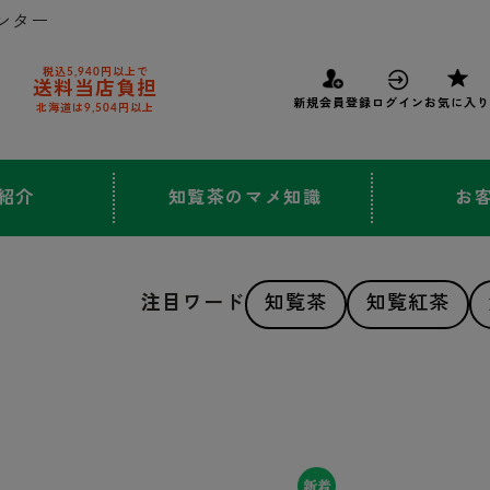
ンター
税込5,940円以上で
送料当店負担
新規会員登録
ログイン
お気に入り
北海道は9,504円以上
紹介
知覧茶のマメ知識
お
注目ワード
知覧茶
知覧紅茶