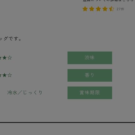
返品についての詳細はこちら
27件
ッグです。
★★☆
渋味
★★☆
香り
 ・ 冷水／じっくり
賞味期限