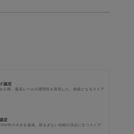
ド認定
上を公開。最高レベルの透明性を実現した、模範となるストア
認定
,000件の大台を達成。揺るぎない信頼の頂点に立つストア