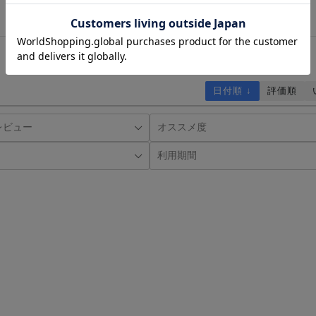
日付順 ↓
評価順