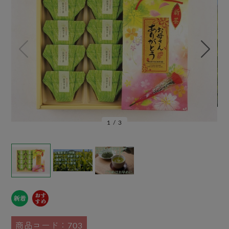
1
/
3
商品コード：703