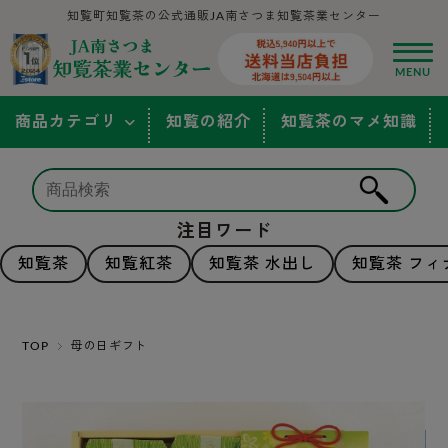
知覧町知覧茶の公式通販JA南さつま知覧茶業センター
商品カテゴリ
知覧の紹介
知覧茶のマメ知識
注目ワード
知覧茶
知覧紅茶
知覧茶 水出し
知覧茶 フィ
TOP
母の日ギフト