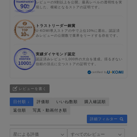
レビューの9割以上を公開。最高レベルの透明性を実
現した、模範となるストアの証明です。
トラストリーダー銅賞
U-KOMI導入ストアの中で上位10%に選出。認証済
みレビューの公開数で業界をリードする存在です。
実績ダイヤモンド認定
認証済みレビュー1,000件の大台を達成。揺るぎない
信頼の頂点に立つストアの証明です。
certified by
レビューを書く
日付順 ↓
評価順
いいね数順
購入確認順
返信順
写真・動画付き順
詳細フィルター