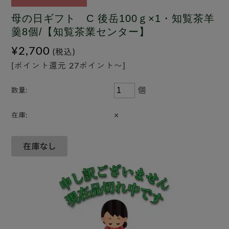
母の日ギフト C 後岳100ｇ×1・知覧茶羊
羹8個/【知覧茶業センター】
¥2,700
(税込)
[ポイント還元 27ポイント〜]
個
数量:
×
在庫: