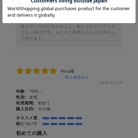
お忙しい中、素晴らしいレビューをお寄せいただ
き、誠にありがとうございます！知覧茶羊羹や知
覧茶フィナンシェを何度もリピートしていただ
き、大変嬉しく思っております。お礼の品として
喜んでいただけるとのこと、私たちにとってこの
上ない喜びです。またのご利用を心よりお待ちし
ております。
Hiro様
購入確認済み
2025-05-14
年齢:
70代～
性別:
女性
利用期間:
初めて
購入目的:
その他
オススメ度
味について
初めての購入