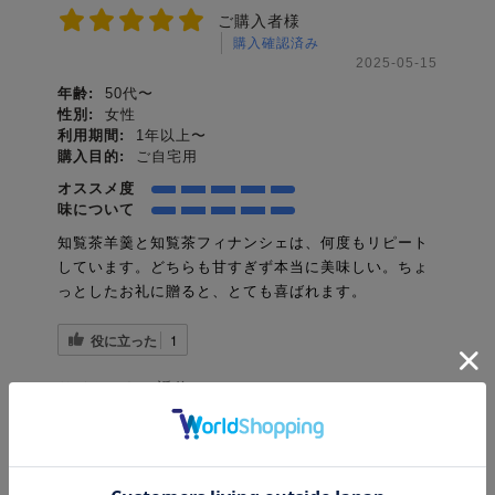
ご購入者様
購入確認済み
2025-05-15
年齢:
50代〜
性別:
女性
利用期間:
1年以上〜
購入目的:
ご自宅用
オススメ度
味について
知覧茶羊羹と知覧茶フィナンシェは、何度もリピート
しています。どちらも甘すぎず本当に美味しい。ちょ
っとしたお礼に贈ると、とても喜ばれます。
役に立った
1
サイトからの返信
知覧茶業センター サポート担当