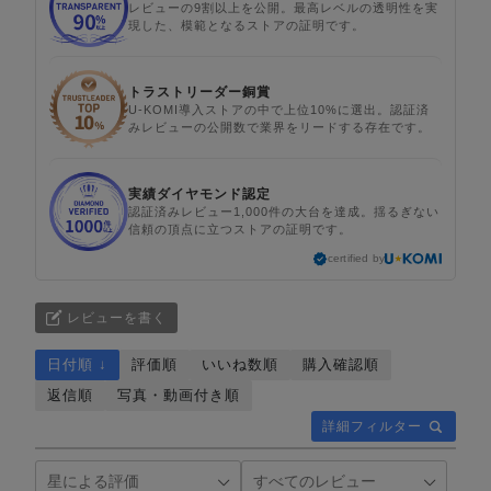
レビューの9割以上を公開。最高レベルの透明性を実
現した、模範となるストアの証明です。
トラストリーダー銅賞
U-KOMI導入ストアの中で上位10%に選出。認証済
みレビューの公開数で業界をリードする存在です。
実績ダイヤモンド認定
認証済みレビュー1,000件の大台を達成。揺るぎない
信頼の頂点に立つストアの証明です。
certified by
レビューを書く
日付順 ↓
評価順
いいね数順
購入確認順
返信順
写真・動画付き順
詳細フィルター