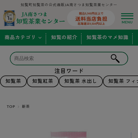
知覧町知覧茶の公式通販JA南さつま知覧茶業センター
商品カテゴリ
知覧の紹介
知覧茶のマメ知識
注目ワード
知覧茶
知覧紅茶
知覧茶 水出し
知覧茶 フィ
TOP
新茶