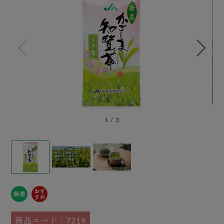
1
/
3
商品コード：7219