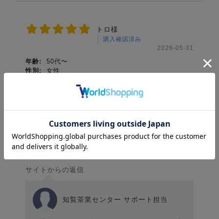
トロ様
購入確認済み
2026-05-31
年齢:
50代〜
性別:
女性
利用期間:
1年以上〜
購入目的:
ご自宅用
オススメ度
味について
安定した美味しさでいつも満足させて頂いております
役に立った
0
サイトからの返信
知覧茶業センター サポート担当