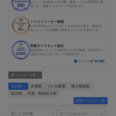
レビューの9割以上を公開。最高レベルの透明性を実
現した、模範となるストアの証明です。
トラストリーダー銅賞
U-KOMI導入ストアの中で上位10%に選出。認証済
みレビューの公開数で業界をリードする存在です。
実績ダイヤモンド認定
認証済みレビュー1,000件の大台を達成。揺るぎない
信頼の頂点に立つストアの証明です。
certified by
レビューを書く
日付順 ↓
評価順
いいね数順
購入確認順
返信順
写真・動画付き順
詳細フィルター