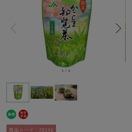
1
/
3
商品コード：72192