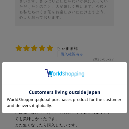
ざいます。さっぱりとした味わいが気に入ってい
ただけたとのこと、大変嬉しく思います。今後と
も私たちのくき茶をお楽しみいただけますよう、
心より願っております。
ちゃまま様
購入確認済み
2026-05-27
年齢:
50代〜
性別:
女性
利用期間:
初めて
購入目的:
ご自宅用
オススメ度
味について
初めて注文しましたが新茶茎茶、茎茶にも新茶がある
とは知らなかったけど、色も鮮やかで香りもよく、と
ても美味しかったです。
また無くなったら購入したいです。