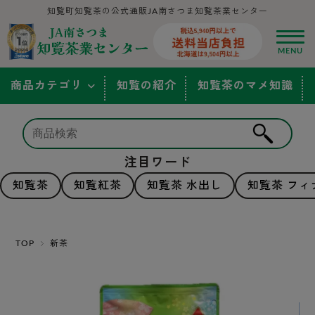
知覧町知覧茶の公式通販JA南さつま知覧茶業センター
商品カテゴリ
知覧の紹介
知覧茶のマメ知識
注目ワード
知覧茶
知覧紅茶
知覧茶 水出し
知覧茶 フィ
TOP
新茶