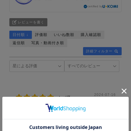
certified by
レビューを書く
日付順 ↓
評価順
いいね数順
購入確認順
返信順
写真・動画付き順
詳細フィルター
2024-07-16
カバ様
安値で いい贈り物が 出来ました。
役に立った
0