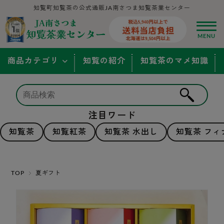
知覧町知覧茶の公式通販JA南さつま知覧茶業センター
商品カテゴリ
知覧の紹介
知覧茶のマメ知識
注目ワード
知覧茶
知覧紅茶
知覧茶 水出し
知覧茶 フィ
TOP
夏ギフト