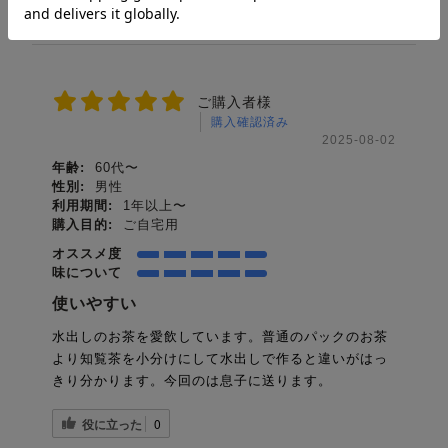
ご購入者様
購入確認済み
2025-08-02
年齢:
60代〜
性別:
男性
利用期間:
1年以上〜
購入目的:
ご自宅用
オススメ度
味について
使いやすい
水出しのお茶を愛飲しています。普通のパックのお茶
より知覧茶を小分けにして水出しで作ると違いがはっ
きり分かります。今回のは息子に送ります。
役に立った
0