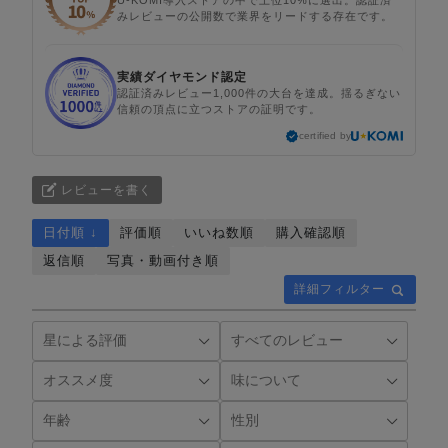
みレビューの公開数で業界をリードする存在です。
実績ダイヤモンド認定
認証済みレビュー1,000件の大台を達成。揺るぎない
信頼の頂点に立つストアの証明です。
certified by
レビューを書く
日付順 ↓
評価順
いいね数順
購入確認順
返信順
写真・動画付き順
詳細フィルター