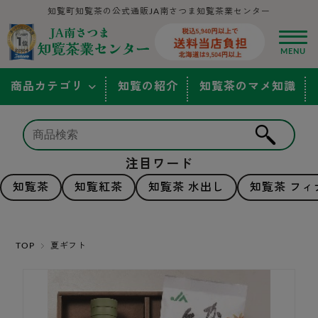
知覧町知覧茶の公式通販JA南さつま知覧茶業センター
商品カテゴリ
知覧の紹介
知覧茶のマメ知識
注目ワード
知覧茶
知覧紅茶
知覧茶 水出し
知覧茶 フィ
TOP
夏ギフト