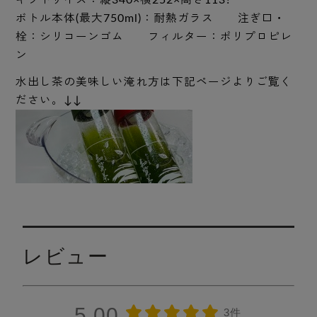
ギフトサイズ：縦340×横252×高さ113?
ボトル本体(最大750ml)：耐熱ガラス 注ぎ口・
栓：シリコーンゴム フィルター：ポリプロピレ
ン
水出し茶の美味しい淹れ方は下記ページよりご覧く
ださい。↓↓
レビュー
5.00
3件