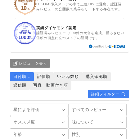
U-KOMI導入ストアの中で上位10%に選出。認証済
みレビューの公開数で業界をリードする存在です。
実績ダイヤモンド認定
認証済みレビュー1,000件の大台を達成。揺るぎない
信頼の頂点に立つストアの証明です。
certified by
レビューを書く
日付順 ↓
評価順
いいね数順
購入確認順
返信順
写真・動画付き順
詳細フィルター