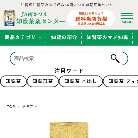
知覧町知覧茶の公式通販JA南さつま知覧茶業センター
商品カテゴリ
知覧の紹介
知覧茶のマメ知識
注目ワード
知覧茶
知覧紅茶
知覧茶 水出し
知覧茶 フィ
TOP
冬ギフト