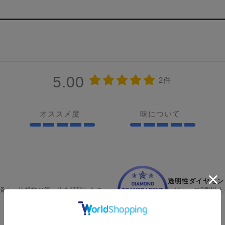
5.00
2件
オススメ度
味について
透明性ダイヤモン
済み。信頼性の第一歩を証明したス
レビューの9割以
の証明です。