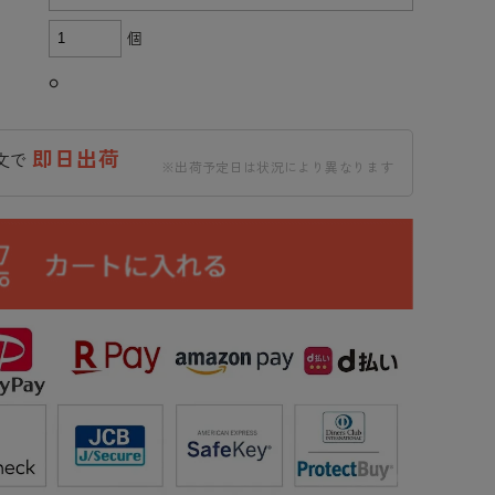
個
○
即日出荷
注文で