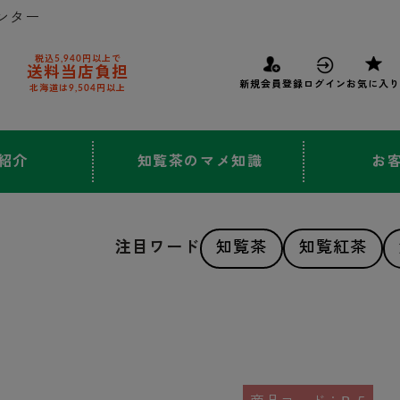
ンター
税込5,940円以上で
送料当店負担
新規会員登録
ログイン
お気に入り
北海道は9,504円以上
紹介
知覧茶のマメ知識
お
注目ワード
知覧茶
知覧紅茶