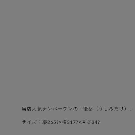
当店人気ナンバーワンの「後岳（うしろだけ）」
サイズ：縦265?×横317?×厚さ34?