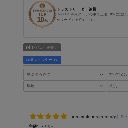
トラストリーダー銅賞
U-KOMI導入ストアの中で上位10%に
をリードする存在です。
レビューを書く
詳細フィルター
uonumakomagatake様
購入
年齢:
70代～