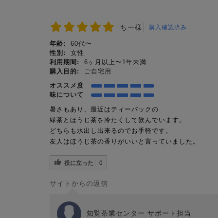
ちー様
購入確認済み
年齢:
60代〜
性別:
女性
利用期間:
6ヶ月以上〜1年未満
購入目的:
ご自宅用
オススメ度
味について
暑さもあり、最近はティーパックの
緑茶とほうじ茶を冷たくして飲んでいます。
どちらも水出し出来るのでお手軽です。
友人はほうじ茶の香りがいいと言っていました。
役に立った
0
サイトからの返信
知覧茶業センター サポート担当