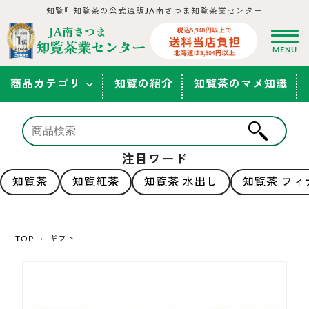
知覧町知覧茶の公式通販JA南さつま知覧茶業センター
商品カテゴリ
知覧の紹介
知覧茶のマメ知識
注目ワード
知覧茶
知覧紅茶
知覧茶 水出し
知覧茶 フィ
TOP
ギフト