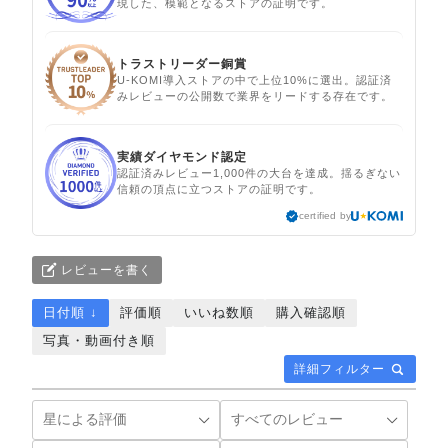
現した、模範となるストアの証明です。
トラストリーダー銅賞
U-KOMI導入ストアの中で上位10%に選出。認証済
みレビューの公開数で業界をリードする存在です。
実績ダイヤモンド認定
認証済みレビュー1,000件の大台を達成。揺るぎない
信頼の頂点に立つストアの証明です。
certified by
レビューを書く
日付順 ↓
評価順
いいね数順
購入確認順
写真・動画付き順
詳細フィルター