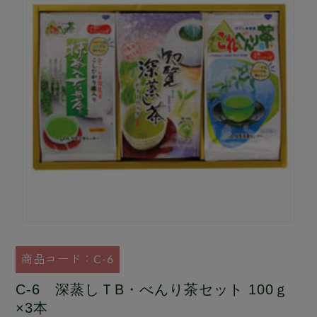
商品コード：C-6
C-6 深蒸しＴB・べんり茶セット 100ｇ
×3本