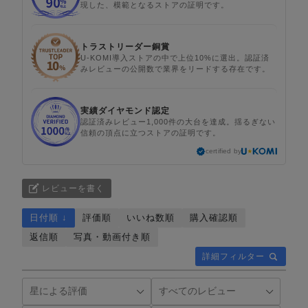
現した、模範となるストアの証明です。
トラストリーダー銅賞
U-KOMI導入ストアの中で上位10%に選出。認証済
みレビューの公開数で業界をリードする存在です。
実績ダイヤモンド認定
認証済みレビュー1,000件の大台を達成。揺るぎない
信頼の頂点に立つストアの証明です。
certified by
レビューを書く
日付順 ↓
評価順
いいね数順
購入確認順
返信順
写真・動画付き順
詳細フィルター