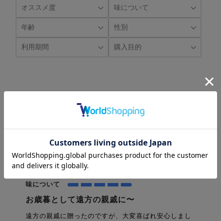
にし様
購入確認済み
2025-12-19
年齢:
70代～
性別:
女性
利用期間:
1年以上〜
購入目的:
お中元 お歳暮
オススメ度
味について
お歳暮として遠方の親戚に〜
遠方の親戚に贈ったのですが、大変喜ばれ安心しまし