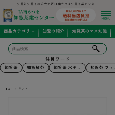
知覧町知覧茶の公式通販JA南さつま知覧茶業センター
商品カテゴリ
知覧の紹介
知覧茶のマメ知識
注目ワード
知覧茶
知覧紅茶
知覧茶 水出し
知覧茶 フィ
TOP
ギフト