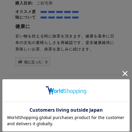
購入目的:
ご自宅用
オススメ度
味について
健康に
甘い物を控える時に抹茶を頂きます。健康を基本に日
本の文化の素晴らしさを再確認です。是非健康維持に
美味しいお茶、抹茶を楽しみに続けます。
役に立った
0
南九州好き様
購入確認済み
2026-07-04
年齢:
50代〜
性別:
女性
利用期間:
初めて
購入目的:
ご自宅用