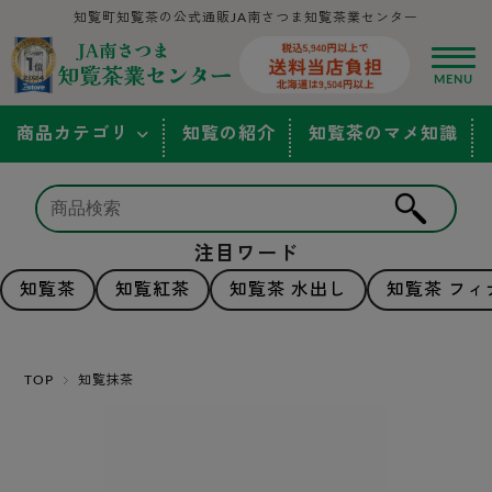
知覧町知覧茶の公式通販JA南さつま知覧茶業センター
商品カテゴリ
知覧の紹介
知覧茶のマメ知識
注目ワード
知覧茶
知覧紅茶
知覧茶 水出し
知覧茶 フィ
TOP
知覧抹茶