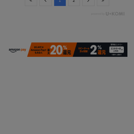
​1
​2