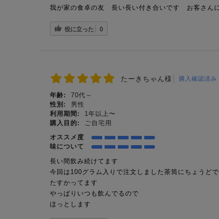
我が家の食卓の友 長い長い付き合いです お客さん
役に立った
0
たーきちゃん様
購入確認済み
年齢:
70代～
性別:
男性
利用期間:
1年以上〜
購入目的:
ご自宅用
オススメ度
味について
長い間飲み続けてます
今回は100グラム入りで注文しました茶筒にちょうどで
たすかってます
やっぱりいつも飲んでるので
ほっとします