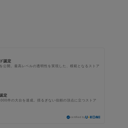
ド認定
上を公開。最高レベルの透明性を実現した、模範となるストア
認定
,000件の大台を達成。揺るぎない信頼の頂点に立つストア
certified by