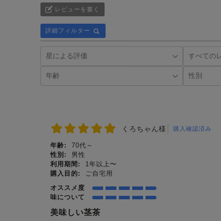
レビューを書く
詳細フィルター
くろちゃん様
購入確認済み
年齢:
70代～
性別:
男性
利用期間:
1年以上〜
購入目的:
ご自宅用
オススメ度
味について
美味しい茎茶