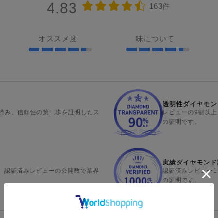
4.83
163件
オススメ度
味について
透明性ダイヤモン
済み。信頼性の第一歩を証明したス
レビューの9割以
の証明です。
実績ダイヤモンド
選出。認証済みレビューの公開数で業界
認証済みレビュー1
の証明です。