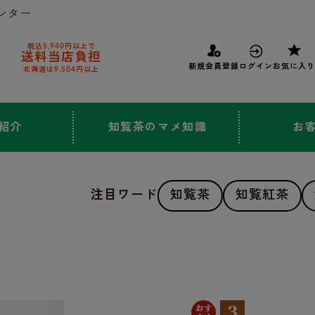
ンター
税込5,940円以上で
送料当店負担
新規会員登録
ログイン
お気に入り
北海道は9,504円以上
紹介
知覧茶のマメ知識
お
注目ワード
知覧茶
知覧紅茶