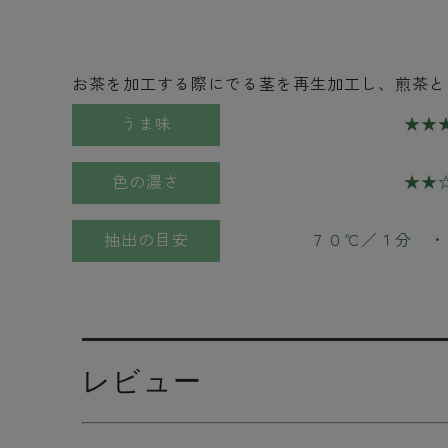
お茶を加工する際にでる茎を再生加工し、煎茶と
うま味
★★
色の濃さ
★★
抽出の目安
７０℃／１分 ・
レビュー