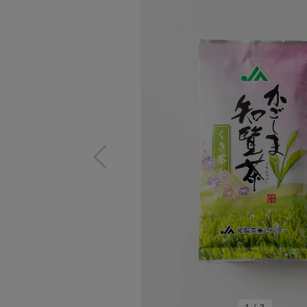
1
/
3