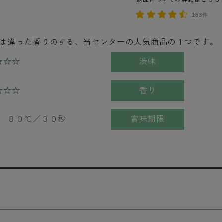
返品についての詳細はこちら
163件
は違った香りのする、当センターの人気商品の１つです。
★☆☆
渋味
☆☆☆
香り
 ８０℃／３０秒
賞味期限