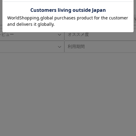
日付順 ↓
評価順