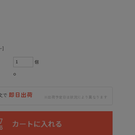
〜]
個
○
即日出荷
注文で