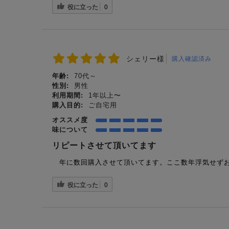
役に立った
0
シェリー様
購入確認済み
年齢:
70代～
性別:
男性
利用期間:
1年以上〜
購入目的:
ご自宅用
オススメ度
味について
リピートさせて頂いてます
年に数回購入させて頂いてます。ここ数年浮気せずお
役に立った
0