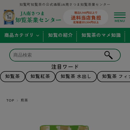
知覧町知覧茶の公式通販JA南さつま知覧茶業センター
商品カテゴリ
知覧の紹介
知覧茶のマメ知識
注目ワード
知覧茶
知覧紅茶
知覧茶 水出し
知覧茶 フィ
TOP
煎茶