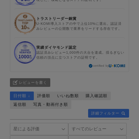
トラストリーダー銅賞
U-KOMI導入ストアの中で上位10%に選出。認証済
みレビューの公開数で業界をリードする存在です。
実績ダイヤモンド認定
認証済みレビュー1,000件の大台を達成。揺るぎない
信頼の頂点に立つストアの証明です。
certified by
レビューを書く
日付順 ↓
評価順
いいね数順
購入確認順
返信順
写真・動画付き順
詳細フィルター