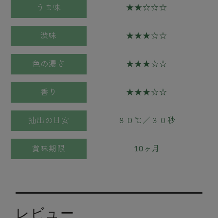
うま味
★★☆☆☆
渋味
★★★☆☆
色の濃さ
★★★☆☆
香り
★★★☆☆
抽出の目安
８０℃／３０秒
賞味期限
10ヶ月
レビュー