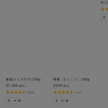
¥1,
後岳(うしろだけ) 100g
特香（とっこう） 100g
¥1,188
¥594
(税込)
(税込)
530件
191件
個
個