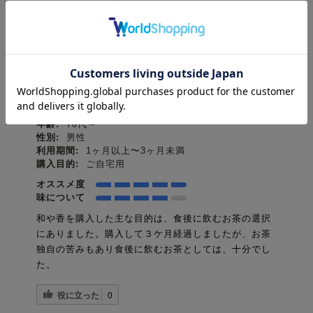
役に立った
0
ご購入者様
購入確認済み
2026-07-09
年齢:
70代～
性別:
男性
利用期間:
1ヶ月以上〜3ヶ月未満
購入目的:
ご自宅用
オススメ度
味について
和や香を購入した主な目的は、食後に飲むお茶の選択
にありました。購入して３ケ月経過しましたが、お茶
独自の苦みもあり食後に飲むお茶としては、十分でし
た。
役に立った
0