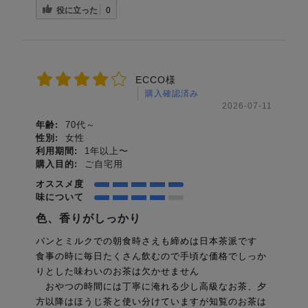
役に立った
0
ECCO様
購入確認済み
2026-07-11
年齢:
70代～
性別:
女性
利用期間:
1年以上〜
購入目的:
ご自宅用
オススメ度
味について
色、香りがしっかり
パンとミルクでの朝食時さえも締めは日本茶派です
食事の時に毎日たくさん飲むので手頃な価格でしっか
りとした味わいのお茶は欠かせません
おやつの時間には丁寧に淹れる少し高級なお茶、夕
方以降はほうじ茶と使い分けていますが知覧のお茶は