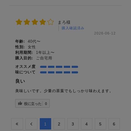
まろ様
購入確認済み
2026-06-12
年齢:
40代〜
性別:
女性
利用期間:
1年以上〜
購入目的:
ご自宅用
オススメ度
味について
良い
美味しいです。少量の茶葉でもしっかり味わえます。
役に立った
0
​1
​2
​3
​4
​5
​6