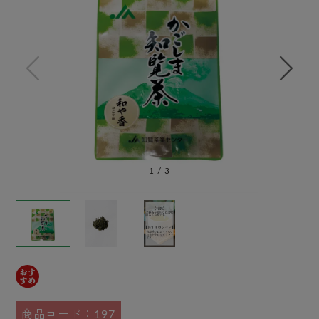
1
/
3
商品コード：197